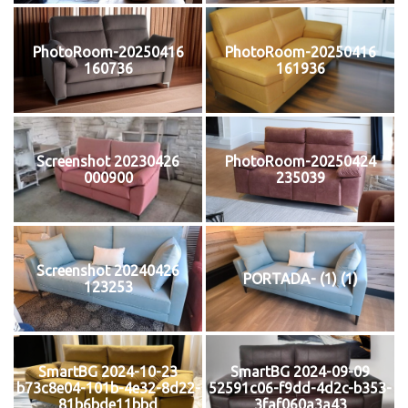
PhotoRoom-20250416
PhotoRoom-20250416
160736
161936
Screenshot 20230426
PhotoRoom-20250424
000900
235039
Screenshot 20240426
PORTADA- (1) (1)
123253
SmartBG 2024-10-23
SmartBG 2024-09-09
b73c8e04-101b-4e32-8d22-
52591c06-f9dd-4d2c-b353-
81b6bde11bbd
3faf060a3a43