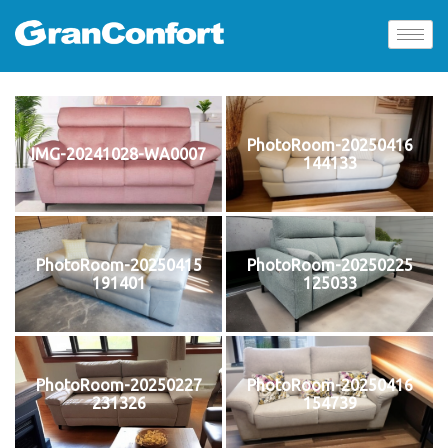
PhotoRoom-20250416
IMG-20241028-WA0007
144133
PhotoRoom-20250415
PhotoRoom-20250225
191401
125033
PhotoRoom-20250227
PhotoRoom-20250416
231326
154739